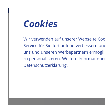
Login
Suche
Hilfe
Privatkunden
zurück
Cookies
Übersicht Ge
Geschäftskunden
Gewerbekun
Über uns
Großkunden &
Wir verwenden auf unserer Webseite Coo
Service für Sie fortlaufend verbessern u
uns und unseren Werbepartnern ermöglic
Der Grundstein Ihr
zu personalisieren. Weitere Informatione
Datenschutzerklärung
.
Baustrom für Gewer