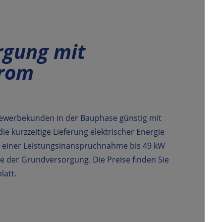
rgung mit
rom
Gewerbekunden in der Bauphase günstig mit
ie kurzzeitige Lieferung elektrischer Energie
t einer Leistungsinanspruchnahme bis 49 kW
se der Grundversorgung. Die Preise finden Sie
latt.