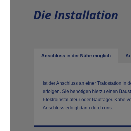
Die Installation
Anschluss in der Nähe möglich
An
Ist der Anschluss an einer Trafostation i
erfolgen. Sie benötigen hierzu einen Baus
Elektroinstallateur oder Bauträger. Kabel
Anschluss erfolgt dann durch uns.