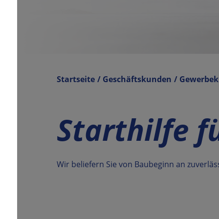
Startseite
/
Geschäftskunden
/
Gewerbek
Starthilfe 
Wir beliefern Sie von Baubeginn an zuverlä