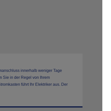
omanschluss innerhalb weniger Tage
n Sie in der Regel von Ihrem
omkasten führt Ihr Elektriker aus. Der