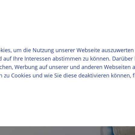
zurück
schäftskunden
Übersicht Gewerbekunden
den
Strom
 Industrie
kies, um die Nutzung unserer Webseite auszuwerten
nd auf Ihre Interessen abstimmen zu können. Darüber
hen, Werbung auf unserer und anderen Webseiten an
es Bauprojekts −
n zu Cookies und wie Sie diese deaktivieren können, f
bekunden
Erdgas
Rechtliches