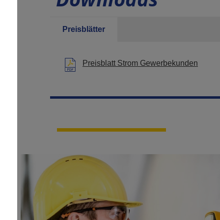
Preisblätter
Preisblatt Strom Gewerbekunden